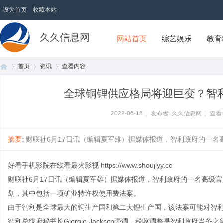
设为首页
收藏本站
久久信息网
网站首页
综艺娱乐
教育
首页
资讯
查看内容
全球铜锂供应格局将迎巨变？智
首
›
›
›
2022-06-18
|
发布者: 久久信息网
|
查看
摘要
: 财联社6月17日讯（编辑夏军雄）据媒体报道，智利政府的一名高
好看手机影院在线看最火影视
https://www.shoujiyy.cc
财联社6月17日讯（编辑夏军雄）据媒体报道，智利政府的一名高级
划，其中包括一项矿业特许权使用费法案。
由于智利是全球最大的铜生产国和第二大锂生产国，该法案可能对智
页
智利总统府秘书长Giorgio Jackson强调，税收调整是智利政