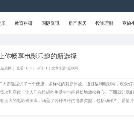
娱乐
教育科研
国际资讯
房产家居
投资理财
商旅
让你畅享电影乐趣的新选择
久信息网
|
查看:
135
|
评论:
1
|
文章来源: 互联网
为广大影迷提供了一个便捷、多样化的观影体验。通过福利电影网，观众们
场次和座位，让人们在忙碌的生活中也能轻松地放松身心。下面就让我们
有庞大的电影资源库，涵盖了各种各样的电影类型，包括动作片、爱情片