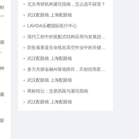
北京考研机构避坑指南，怎么选不踩雷？
时
武汉配眼镜 上海配眼镜
一
LAVIDA乐樱国际医疗中心
现代工程中的装配式结构应用与发展趋势探析
观
防坠落垂直生命线在高空作业中的关键应用与安全保障
。
武汉配眼镜 上海配眼镜
种
多方共探金融AI落地路径，天创信用星图AI助力产业金融智能升级
武汉配眼镜 上海配眼镜
商标转让：交易风险与避坑指南
最
武汉配眼镜 上海配眼镜
影