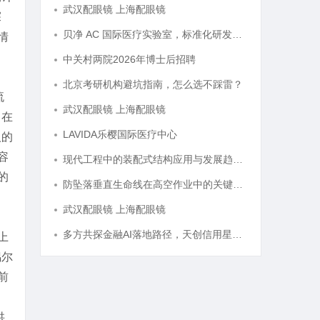
武汉配眼镜 上海配眼镜
探
贝净 AC 国际医疗实验室，标准化研发体系全解析
情
中关村两院2026年博士后招聘
北京考研机构避坑指南，怎么选不踩雷？
流
武汉配眼镜 上海配眼镜
，在
LAVIDA乐樱国际医疗中心
人的
容
现代工程中的装配式结构应用与发展趋势探析
的
防坠落垂直生命线在高空作业中的关键应用与安全保障
武汉配眼镜 上海配眼镜
多方共探金融AI落地路径，天创信用星图AI助力产业金融智能升级
上
偶尔
前
供