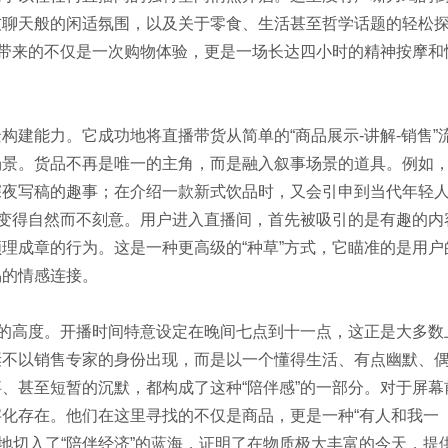
友聊天般的闲适氛围，以及关于零食、生活甚至哲学话题的轻松
者带来的不仅是一次购物体验，更是一场长达四小时的精神按摩和
景构建能力。它成功地将直播带货从简单的“商品展示-讲解-销售”
场景。货品不再是唯一的主角，而是融入叙事场景的道具。例如
深夜写稿的趣事；在介绍一款新式饮品时，又会引申到当代年轻
为变得自然而不刻意。用户进入直播间，首先被吸引的是有趣的内
理成章的行为。这是一种更高级的“种草”方式，它瞄准的是用户
易的情感连接。
有的高度。开播时间特意设定在晚间七点到十一点，这正是大多数
诞不以销售专家的身份出现，而是以一个懂得生活、有点幽默、
、甚至短暂的沉默，都构成了这种“陪伴感”的一部分。对于屏幕
化存在。他们在这里寻找的不仅是商品，更是一种“有人和我一
准地切入了“陪伴经济”的蓝海，证明了在物质极大丰富的今天，提