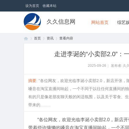
设为首页
收藏本站
久久信息网
网站首页
综艺
首页
资讯
查看内容
走进李诞的“小卖部2.0”
首
›
›
›
2025-09-26
|
发布者: 久
摘要
: “各位网友，欢迎光临李诞小卖部2.0，新店开张
嗓音在淘宝直播间响起，一个不同于以往任何直播间的独
有的只是像老朋友聊天般的闲适氛围，以及关于零食、生
带来的.........
“各位网友，欢迎光临李诞小卖部2.0，新店
页
带着些许慵懒的嗓音在淘宝直播间响起，一个不