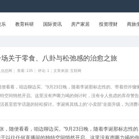
娱乐
教育科研
国际资讯
房产家居
投资理财
商旅
：一场关于零食、八卦与松弛感的治愈之旅
久信息网
|
查看:
135
|
评论:
1
|
文章来源: 互联网
，随便看看，咱边聊边买。”9月23日晚，随着李诞那标志性的、带着些许慵
特空间悄然开启。这里没有声嘶力竭的倒计时，没有令人焦虑的库存警告
活甚至哲学话题的轻松探讨。李诞将其线上的“小卖部”全面升级，为消费
开张，随便看看，咱边聊边买。”9月23日晚，随着李诞那标志性的
同于以往任何直播间的独特空间悄然开启。这里没有声嘶力竭的