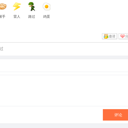
握手
雷人
路过
鸡蛋
邀请
过
评论