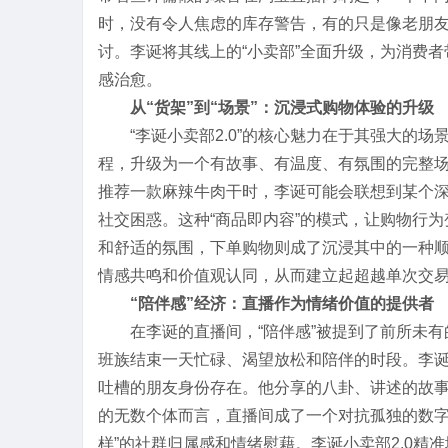
时，没有令人焦虑的库存警告，有的只是像老朋
讨。李诞将其线上的“小卖部”全面升级，为消费
感治愈。
从“货架”到“场景”：沉浸式购物体验的升级
“李诞小卖部2.0”的核心魅力在于其强大的场
程，升级为一个有故事、有温度、有氛围的完整
推荐一款麻辣牛肉干时，李诞可能会联想到某个
社交困惑。这种“商品即内容”的模式，让购物行
和舒适的氛围，下单购物则成了沉浸其中的一种顺
情感共鸣和价值观认同，从而建立起超越单次交
“陪伴感”经济：直播作为情绪价值的提供者
在李诞的直播间，“陪伴感”被提到了前所未
班族结束一天忙碌、渴望放松和陪伴的时段。李
吐槽的朋友身份存在。他分享的八卦、讲述的故事
的无数个体而言，直播间成了一个对抗孤独的数字
样”的社群归属感和情绪慰藉。李诞小卖部2.0精