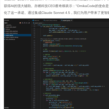
获得AI的强大辅助。亦燃科技CEO蔡奇桐表示：“OmikaCode的使命
化了这一承诺。通过集成Claude Sonnet 4.5，我们为用户带来了