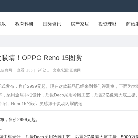
娱乐
教育科研
国际资讯
房产家居
投资理财
商旅
睛！OPPO Reno 15图赏
久信息网
|
查看:
135
|
评论:
1
|
文章来源: 互联网
5系列正式发布，售价2999元起。现在这款新品已经来到我们评测室，下面为大
16分辨率，采用金属中框设计，后摄Deco采用冷雕工艺，后置2亿像素大底主摄
Reno15的设计灵感源于灵动闪耀的运.........
发布，售价2999元起。
。
，采用金属中框设计，后摄Deco采用冷雕工艺，后置2亿像素大底主摄、5000万