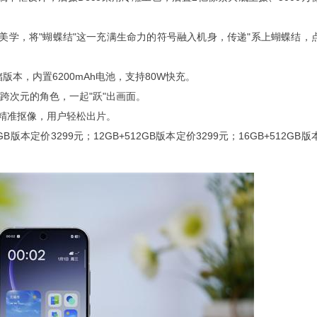
蕾美学，将"蝴蝶结"这一充满生命力的符号融入机身，传递"系上蝴蝶结，
储版本，内置6200mAh电池，支持80W快充。
跨次元的角色，一起"跃"出画面。
键精准抠像，用户轻松出片。
GB版本定价3299元；12GB+512GB版本定价3299元；16GB+512GB版