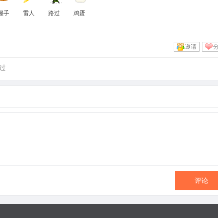
握手
雷人
路过
鸡蛋
邀请
过
评论