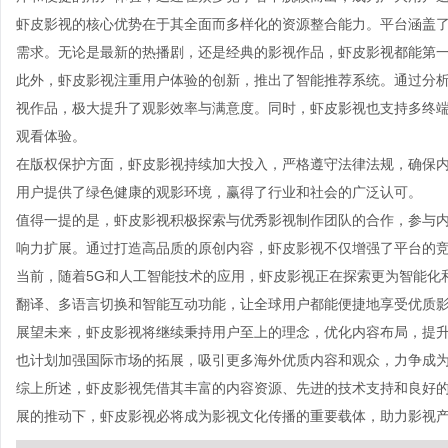
虾皮影视的核心优势在于其全面而多样化的资源整合能力。平台涵盖
需求。无论是最新的热播剧，还是经典的影视作品，虾皮影视都能第
此外，虾皮影视注重用户体验的创新，推出了智能推荐系统。通过分
视作品，极大提升了观影效率与满意度。同时，虾皮影视也支持多终
观看体验。
在版权保护方面，虾皮影视持续加大投入，严格遵守法律法规，确保
用户提供了绿色健康的观影环境，赢得了行业和社会的广泛认可。
值得一提的是，虾皮影视积极探索与优秀影视制作团队的合作，参与
响力扩展。通过打造高品质的原创内容，虾皮影视不仅增强了平台的
当前，随着5G和人工智能技术的应用，虾皮影视正在探索更为智能化
翻译、多语言切换和智能互动功能，让全球用户都能便捷地享受优质
展望未来，虾皮影视将继续秉持用户至上的理念，优化内容布局，提
也计划加强国际市场的拓展，吸引更多海外优质内容和观众，力争成
综上所述，虾皮影视凭借其丰富的内容资源、先进的技术支持和良好
展的推动下，虾皮影视必将成为影视文化传播的重要载体，助力影视