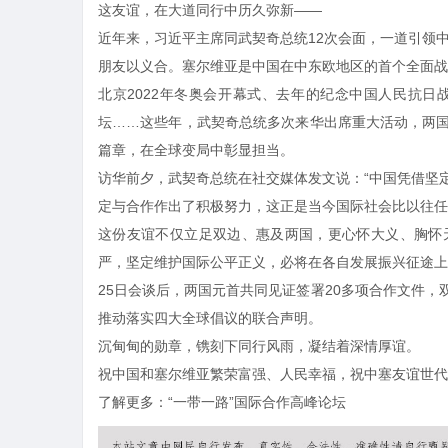
这友谊，在大道同行中历久弥新——
近年来，习近平主席同武契奇总统12次会面，一道引领
朋友以义合。塞尔维亚是中国在中东欧地区的首个全面战
北京2022年冬奥会开幕式、去年的纪念中国人民抗日
坛
……这些年，武契奇总统多次来华出席重大活动，两
篇章，在全球变局中彰显担当。
访华前夕，武契奇总统在社交媒体发文说：“中国凭借坚
定与合作作出了积极努力，这正是当今国际社会比以往任
这份友谊不仅立足双边、惠及两国，更心怀大义、胸怀
严，坚定维护国际公平正义，必将在各自发展振兴征途上
25日会谈后，两国元首共同见证签署20多项合作文件
推动落实四大全球倡议的联合声明。
沉甸甸的勋章，镌刻下同行风雨，凝结着深情厚谊。
祝中国和塞尔维亚繁荣富强、人民幸福，祝中塞友谊世代
了解更多：
“一带一路”国际合作高峰论坛