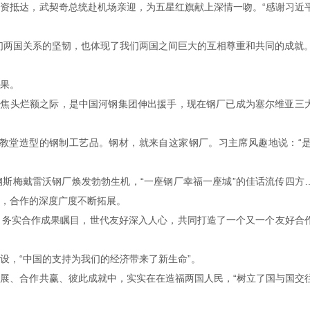
资抵达，武契奇总统赴机场亲迎，为五星红旗献上深情一吻。“感谢习近
们两国关系的坚韧，也体现了我们两国之间巨大的互相尊重和共同的成就。
果。
。焦头烂额之际，是中国河钢集团伸出援手，现在钢厂已成为塞尔维亚三
瓦教堂造型的钢制工艺品。钢材，就来自这家钢厂。习主席风趣地说：“是
斯梅戴雷沃钢厂焕发勃勃生机，“一座钢厂幸福一座城”的佳话流传四方
，合作的深度广度不断拓展。
，务实合作成果瞩目，世代友好深入人心，共同打造了一个又一个友好合
设，“中国的支持为我们的经济带来了新生命”。
展、合作共赢、彼此成就中，实实在在造福两国人民，“树立了国与国交