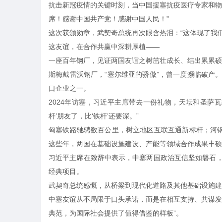
抗击新冠疫情的关键时刻，当中国援塞抗疫医疗专家和物
席！感谢中国共产党！感谢中国人民！”
这次获颁勋章，武契奇总统再次眼含热泪：“这体现了我
这友谊，在合作共赢中深耕厚植——
一座百年钢厂，见证两国友谊之树茁壮成长、结出累累硕
斯梅戴雷沃钢厂，“塞尔维亚的骄傲”，曾一度濒临破产
口企业之一。
2024年访塞，习近平主席带去一份礼物，天坛和圣萨
杆’朋友了，比‘铁杆’还要深。”
匈塞铁路驰骋数百公里，树立地区互联互通新标杆；河钢
这些年，两国在基础设施建设、产能等领域合作成果丰硕
习近平主席在致辞中表示，中塞两国政治互信坚如磐石
经典项目。
武契奇总统感慨，从桥梁到现代化道路及其他基础设施建
中塞友谊从不局限于口头承诺，而是在相互支持、共谋发
典范，为国际社会提供了值得借鉴的样板”。