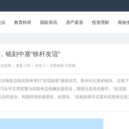
娱乐
教育科研
国际资讯
房产家居
投资理财
商旅
，铭刻中塞“铁杆友谊”
久信息网
|
查看:
135
|
评论:
1
|
文章来源: 互联网
为塞尔维亚总统武契奇举行“友谊勋章”颁授仪式。新华社记者的镜头，定格
习近平主席郑重为武契奇总统佩挂勋章后，两国元首亲切握手。“友谊勋
民志同道合、风雨同舟的老朋友、好朋友。“这枚勋章不仅是对武契奇总统