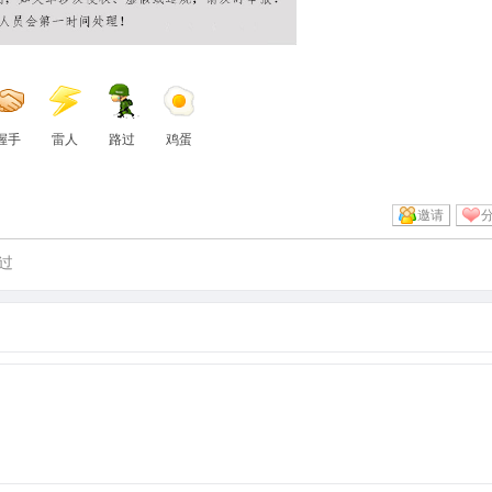
握手
雷人
路过
鸡蛋
邀请
过