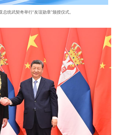
亚总统武契奇举行“友谊勋章”颁授仪式。