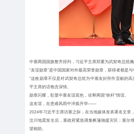
中塞两国国旗整齐排列，习近平主席郑重为武契奇总统佩
“友谊勋章”是中国国家对外最高荣誉勋章，获得者都是
“这枚勋章不仅是对武契奇总统为中塞友好所作贡献的高
平主席的话饱含深情。
勋章闪耀，彰显中塞友谊底色，诠释两国“铁杆”情谊。
这友谊，在患难风雨中淬炼升华——
2024年习近平主席访塞之际，在当地媒体发表署名文章
汶川地震发生后，塞政府紧急调集帐篷驰援灾区；塞尔
望相助。