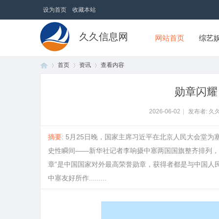
设为首页
收藏本站
久久信息网
网站首页
综艺
首页
资讯
查看内容
勋章闪耀
首
›
›
›
2026-06-02
|
发布者: 久
摘要
: 5月25日晚，国家主席习近平在北京人民大会堂
史性瞬间——新华社记者李响摄中塞两国国旗整齐排列，
章”是中国国家对外最高荣誉勋章，获得者都是与中国人
中塞友好所作.........
页