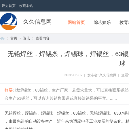
设为首页
收藏本站
久久信息网
网站首页
综艺娱乐
教育
首页
资讯
查看内容
无铅焊丝，焊锡条，焊锡球，焊锡丝，63锡
球
首
›
›
›
2026-06-02
|
发布者: 久久信息网
|
查看
摘要
: 找焊锡丝，63锡丝，生产厂家：若需求量大，可以直接联系锡
会生产63锡丝，可以咨询其销售渠道或直接洽谈采购事宜。......
无铅焊丝，焊锡条，焊锡球，焊锡丝，63锡丝，无铅焊锡球、6337
页
，由最先进的自动设备生产，近年来为适应电子工业发展的复杂化、