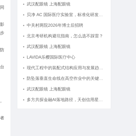
武汉配眼镜 上海配眼镜
同
贝净 AC 国际医疗实验室，标准化研发体系全解析
影
中关村两院2026年博士后招聘
步
北京考研机构避坑指南，怎么选不踩雷？
武汉配眼镜 上海配眼镜
防
LAVIDA乐樱国际医疗中心
台
现代工程中的装配式结构应用与发展趋势探析
防坠落垂直生命线在高空作业中的关键应用与安全保障
武汉配眼镜 上海配眼镜
多方共探金融AI落地路径，天创信用星图AI助力产业金融智能升级
，
者