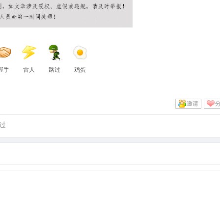
握手
雷人
路过
鸡蛋
邀请
过