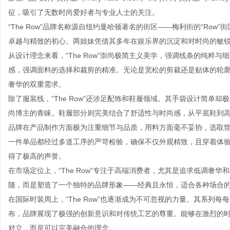
征，吸引了无数时尚爱好者与专业人士的关注。
“The Row”品牌名称源自纽约曼哈顿著名的街区——梅利街的“Ro
卓越与精致的初心。两姐妹凭借其多年在娱乐界的沉淀和对时尚的敏
从设计理念来看，“The Row”崇尚极简主义美学，强调线条的纯粹
感，强调面料的选择和裁剪的精准。无论是宽松的剪裁还是贴体的轮
奢华的双重需求。
除了服装线，“The Row”还涉足配饰和鞋履领域。其手袋设计简单
尚博主的青睐。鞋履部分则完美结合了舒适性与时尚感，从平底鞋到
品牌在产品制作方面极为注重细节与品质，用料方面毫不妥协，选取
一件单品都经过多道工序的严苛检验，确保不仅外观精致，且穿着体验舒适
得了极高的声誉。
在市场定位上，“The Row”专注于高端消费者，尤其是追求低调奢
随，而是塑造了一个独特的品牌形象——经典且永恒，适合各种场合
在国际时装周上，“The Row”也逐渐成为不可忽视的力量。其系列
布，品牌展现了极强的创新意识和对传统工艺的尊重。能够在激烈的时尚竞
对立，而是可以完美融合的理念。