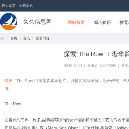
设为首页
收藏本站
久久信息网
网站首页
综艺娱乐
教育
首页
资讯
查看内容
探索“The Row”：
首
›
›
›
2026-06-03
|
发布者: 久久信息网
|
查看
摘要
: “The Row”由奥尔森姐妹创立，以极简奢华著称，融合传
牌。......
The Row
在当代时尚界，许多品牌因其独特的设计理念和卓越的工艺而闻名于世，而“
页
影星玛丽-凯特·奥尔森（Mary-Kate Olsen）和阿什利·奥尔森（Ashl