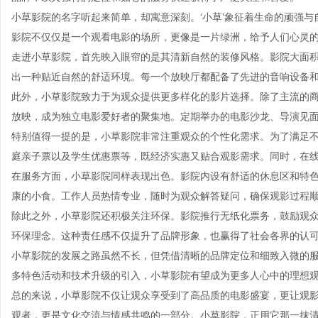
小草影院的名字听起来简单，却寓意深刻。‘小草’象征着生命的顽强
影院不仅仅是一个观看电影的场所，更像是一片绿洲，给予人们心灵
走进小草影院，首先映入眼帘的是其清新自然的装修风格。影院大面
出一种贴近自然的舒适环境。每一个放映厅都配备了先进的音响设备
此外，小草影院致力于为观众提供更多样化的影片选择。除了主流的
放映，成为独立电影爱好者的聚集地。定期举办的电影沙龙、导演见
特别值得一提的是，小草影院非常注重观众的个性化需求。为了满足
庭亲子票以及学生优惠票等，既经济实惠又贴合观影需求。同时，在
在服务方面，小草影院同样表现出色。影院内设有舒适的休息区和特
康的小食。工作人员热情专业，随时为观众解答疑问，确保观影过程
除此之外，小草影院还积极关注环保。影院推行无纸化票务，鼓励观
环保理念。这种责任感不仅提升了品牌形象，也赢得了社会各界的认
小草影院的发展之路虽然不长，但凭借清晰的品牌定位和细致入微的
多特色活动和技术升级的引入，小草影院有望成为更多人心中的理想
总的来说，小草影院不仅让观众享受到了高品质的电影盛宴，更让观
观者，更是文化交流与情感共鸣的一部分。小草影院，正用它那一抹