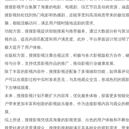
搜搜影视平台集聚了海量的电影、电视剧、综艺节目及动画资源，涵
搜影视轻松找到热门电影和热播剧，还能享受到高清画质带来的极佳
脑，都能流畅访问，满足用户随时随地追剧的需求。
功能方面，搜搜影视提供智能搜索与推荐服务。通过大数据分析与算
视作品，提高内容匹配度和用户满意度。此外，平台界面设计简洁明
极大提升了用户体验。
在版权方面，搜搜影视注重合规运营，积极与各大影视版权方合作，
传与分享，支持优质影视作品的推广，推动影视行业健康发展。
除了丰富的影视内容外，搜搜影视还配备了多项辅助功能，如弹幕评
户可以在观影过程中实时发表意见，与其他观众交流，形成热烈的观
下次继续观看。
未来，搜搜影视计划不断扩大内容库，优化服务体验，探索更多智能化
户带来更加丰富和创新的影视娱乐服务。作为连接影视内容与观众的
展。
综上所述，搜搜影视凭借其海量的影视资源、出色的用户体验和不断
视爱好者还是普通观众，搜搜影视都能满足其多样化的观影需求，带