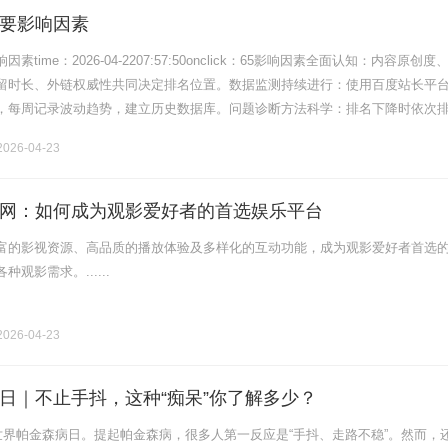
要影响因素
time：2026-04-2207:57:50onclick：65影响因素全面认知：内容原创度
留时长、外链权威性共同决定排名位置。数据监测持续进行：使用百度站长平
，每周记录波动趋势，建立历史数据库。问题诊断方法科学：排名下降时依次
、外链异常或算法更新，定位核心原因。波动应对策.........
026-04-23
网：如何成为观影爱好者的首选娱乐平台
富的影视资源、高品质的播放体验及多样化的互动功能，成为观影爱好者首选
观影需求。......
026-04-23
日｜不止手抖，这种“痴呆”你了解多少？
是世界帕金森病日。提起帕金森病，很多人第一反应是“手抖、走路不稳”。然而，