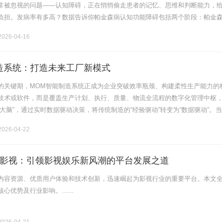
常被忽视的问题——认知障碍，正在悄悄偷走患者的记忆、思维和判断能力，
负担。发病率有多高？数据告诉你帕金森病认知功能障碍包括两个阶段：帕金
CI）和帕金森病痴呆（PDD）[1]。PD-MCI在帕金森病早期就可.........
026-04-16
造系统：打造未来工厂新模式
的关键期，MOM智能制造系统正成为企业突破效率瓶颈、构建柔性生产能力的
技术或软件，而是覆盖生产计划、执行、质量、物流全流程的数字化管理中枢
大脑”，通过实时数据驱动决策，将传统制造的“经验驱动”转变为“数据驱动”。
从规模转向敏捷性，MOM系统的价值愈发凸显——它既是企业应对小批量、
026-04-22
影视：引领影视娱乐新风潮的平台发展之道
内容资源、优质用户体验和技术创新，迅速崛起为影视行业的重要平台。本文
优势及行业影响。......