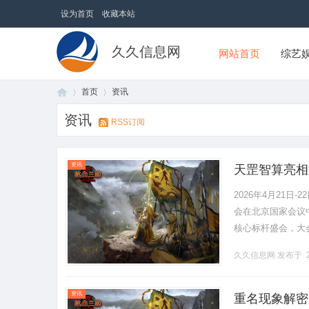
设为首页
收藏本站
久久信息网
网站首页
综艺
首页
资讯
资讯
RSS订阅
首
›
›
资讯
天罡智算亮相
升级
2026年4月21
会在北京国家会议
核心标杆盛会，大
研、用各界专业人士
久久信息网
发布于 2
页
资讯
重名现象解密