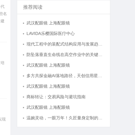
年代
推荐阅读
些名
个建
武汉配眼镜 上海配眼镜
集
LAVIDA乐樱国际医疗中心
现代工程中的装配式结构应用与发展趋势探析
防坠落垂直生命线在高空作业中的关键应用与安全保障
才培
武汉配眼镜 上海配眼镜
多方共探金融AI落地路径，天创信用星图AI助力产业金融智能升级
武汉配眼镜 上海配眼镜
商标转让：交易风险与避坑指南
武汉配眼镜 上海配眼镜
温婉灵动，一眼万年！久匠量身定制的眉眼唇，才是你整张脸的点睛之笔！淡颜系女生的气质加分项
实现