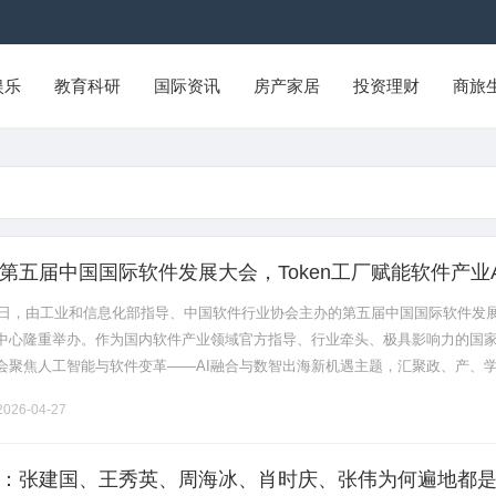
娱乐
教育科研
国际资讯
房产家居
投资理财
商旅
第五届中国国际软件发展大会，Token工厂赋能软件产业A
日-22日，由工业和信息化部指导、中国软件行业协会主办的第五届中国国际软件发
中心隆重举办。作为国内软件产业领域官方指导、行业牵头、极具影响力的国
会聚焦人工智能与软件变革——AI融合与数智出海新机遇主题，汇聚政、产、
，共探AI技术与软件产业深度融合的创新发展路径。天罡智算作为国内领.......
026-04-27
：张建国、王秀英、周海冰、肖时庆、张伟为何遍地都