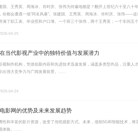
建国、王秀英、周海冰、肖时庆、张伟为何遍地都是？翻开上世纪六十至八十
，你都会遭遇一场“同名风暴”。张建国、王秀英、周海冰、肖时庆、张伟——这
挤满了职工表、毕业照和户口簿。一个班三个张伟，两个王秀英；一个车间五
座大院里喊一声“时庆”，好几户人家探出头来。这不是巧合，而是一个时代的“
026-04-25
在当代影视产业中的独特价值与发展潜力
影视制作机构，凭借创新内容和先进技术迅速发展，涵盖多类型作品，注重人
出强大竞争力与广阔发展前景。......
026-04-24
电影网的优势及未来发展趋势
携性和丰富的影片资源，改变了传统观影方式。未来，借助5G和智能技术，将
验。......