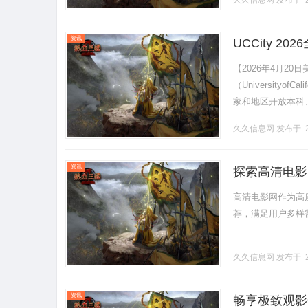
久久信息网
发布于 2
资讯
UCCity 
【2026年4月2
（Universityof
家和地区开放本科、
耕学术、赋能实践、包
久久信息网
发布于 2
资讯
探索高清电影
高清电影网作为高
荐，满足用户多样需
久久信息网
发布于 2
资讯
畅享极致观影