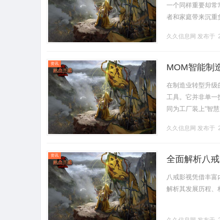
一个同样重要却常
者和家庭带来沉重
轻度认知障碍（PD-M
久久信息网
发布于 2
资讯
MOM智能制
在制造业转型升级
工具。它并非单一
同为工厂装上“智慧
球制造业竞争焦点
久久信息网
发布于 2
多.........
资讯
全面解析八戒
八戒影视凭借丰富
解析其发展历程、核心