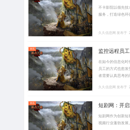
不卡影院以领先技
服务，打造绿色环保的
久久信息网
发布于 2
资讯
监控远程员工
在如今的信息化时
员工的方式也愈发
者需要认真思考的
效管理。1.远程
久久信息网
发布于 2
可以及.........
资讯
短剧网：开启
短剧网作为创新短
视频行业蓬勃发展。..