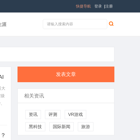
快捷导航
登录
|
注册
生涯
发表文章
I
展大
相关资讯
家级
学、
..
资讯
评测
VR游戏
黑科技
国际新闻
旅游
是？