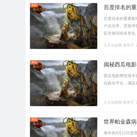
资讯
百度排名的重
百度排名的重要影响因素
户点击率、页面停
踪关键词排名变化
技术故障、内容陈旧
久久信息网
发布于 2
资讯
揭秘西瓜电影
西瓜电影网凭借丰
合娱乐平台，满足各种
久久信息网
发布于 2
资讯
世界帕金森病
每年的4月11日