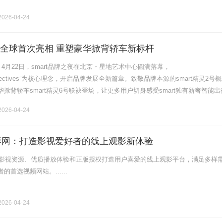
026-04-24
6号全球首次亮相 重塑豪华掀背轿车新标杆
）4月22日，smart品牌之夜在北京・星地艺术中心圆满落幕，
erspectives”为核心理念，开启品牌发展全新篇章。致敬品牌本源的smart精灵2号
掀背轿车smart精灵6号联袂登场，让更多用户切身感受smart独有新奢智能出
smart的产品矩阵正式迈入到一个前所未有的.........
026-04-24
电影网：打造影视爱好者的线上观影新体验
丰富影视资源、优质播放体验和正版授权打造用户喜爱的线上观影平台，满足多样
首选视频网站。......
026-04-24