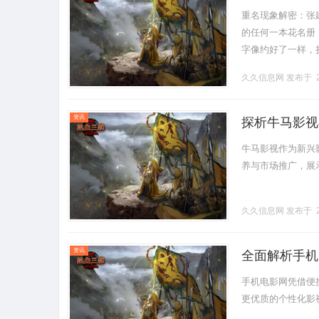
重名现象解密：张
的任何一本花名册
字像约好了一样，
国，三个海冰；一
久久信息网
发布于 2
体.........
资讯
探析牛马影视
牛马影视作为新兴
养与市场推广，展示
久久信息网
发布于 2
资讯
全面解析手机
手机电影网凭借便
更优质的个性化影视体