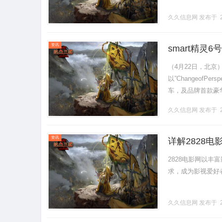
久久信息网
发布于 2
资讯
smart精灵
（4月22日，北京
以”ChangeofP
车，及品牌首款豪华
力的同时，也正式宣告
久久信息网
发布于 2
资讯
详解2828
2828电影网以
求，成为影视爱好者的
久久信息网
发布于 2