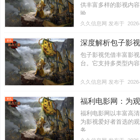
供丰富多样的影视内容
验。......
久久信息网
发布于 2026-
深度解析包子影
资讯
包子影视凭借丰富影视
台。它支持多类型内容和
久久信息网
发布于 2026-
福利电影网：为
资讯
福利电影网以丰富高清
为影视爱好者首选的观
务。......