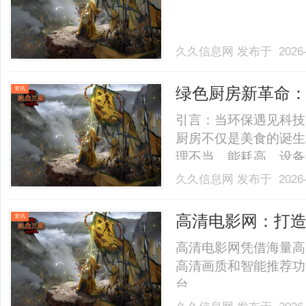
久久信息网
发布于 2026-
绿色厨房新革命
资讯
餐饮新未来
引言：当环保遇见科技
厨房不仅是美食的诞生
理不当、能耗高、设备
餐饮从业者。如今，一
久久信息网
发布于 2026-
平台横空出世，以“销
义厨房管理，助力餐饮企业
高清电影网：打
资讯
高清电影网凭借海量高
高清画质和智能推荐功
台。......