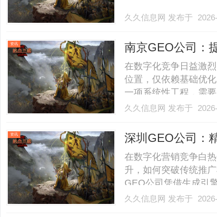
久久信息网
发布于 2026-
南京GEO公司：
资讯
在数字化竞争日益激烈
位置，仅依赖基础优化
一项系统性工程，需要
布局。南京GEO公司
久久信息网
发布于 2026-
辑，导致投入大量资源
要素，帮助企业构建可持续
深圳GEO公司：
资讯
在数字化营销竞争白热
升，如何突破传统推广
GEO公司凭借生成引
能，为企业构建了一套
久久信息网
发布于 2026-
技术不仅解决了传统S