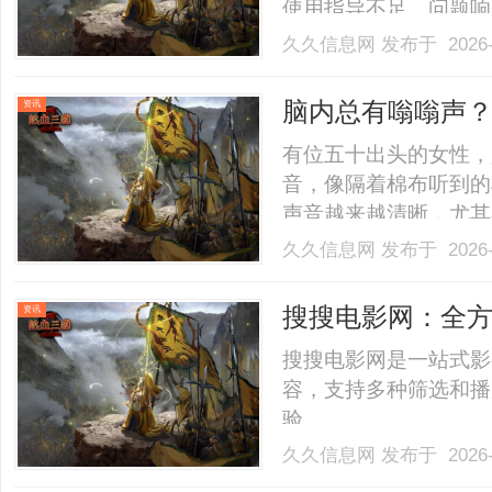
使用指导不足、问题响
用效果。......
久久信息网
发布于 2026-
脑内总有嗡嗡声
资讯
有位五十出头的女性，
音，像隔着棉布听到的
声音越来越清晰，尤其
尖锐，像电流声。伴随
久久信息网
发布于 2026-
大不如前，常常话到嘴
脑鸣几乎成了背景音，
搜搜电影网：全
资讯
则.........
搜搜电影网是一站式影
容，支持多种筛选和播
验。......
久久信息网
发布于 2026-