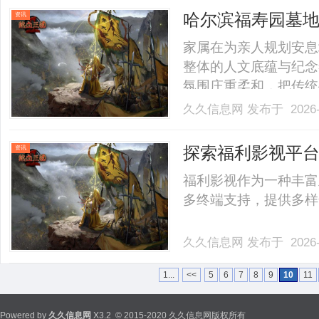
哈尔滨福寿园墓地
资讯
家属在为亲人规划安息
整体的人文底蕴与纪念
氛围庄重柔和，把传统殡
久久信息网
发布于 2026-
探索福利影视平
资讯
福利影视作为一种丰富
多终端支持，提供多样化
久久信息网
发布于 2026-
1...
<<
5
6
7
8
9
10
11
Powered by
久久信息网
X3.2
© 2015-2020 久久信息网版权所有