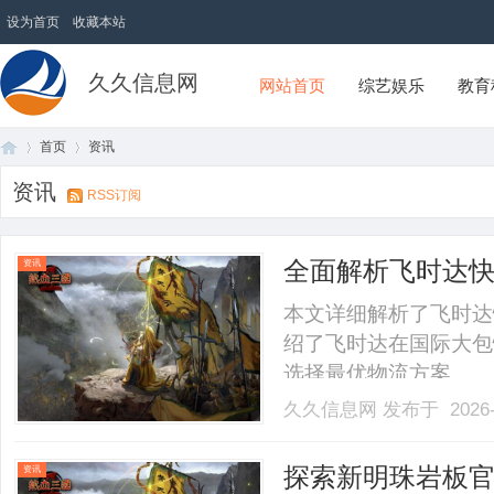
设为首页
收藏本站
久久信息网
网站首页
综艺娱乐
教育
首页
资讯
资讯
RSS订阅
首
›
›
全面解析飞时达
资讯
本文详细解析了飞时达
绍了飞时达在国际大包
选择最优物流方案。.....
久久信息网
发布于 2026-
页
探索新明珠岩板
资讯