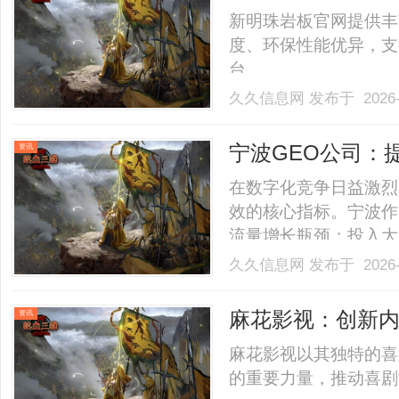
析
新明珠岩板官网提供丰
度、环保性能优异，支
台。......
久久信息网
发布于 2026-
宁波GEO公司：
资讯
在数字化竞争日益激烈
效的核心指标。宁波作
流量增长瓶颈：投入大
短、转化率低等问题普
久久信息网
发布于 2026-
策略，企业不仅能提升
系。宁波GEO公司将深度
麻花影视：创新
资讯
麻花影视以其独特的喜
的重要力量，推动喜剧文化