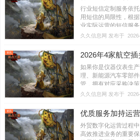
行业短信定制服务依托
用短信的局限性，根据
业实际运营的短信服务
的重要支撑。当前，不
久久信息网
发布于 2026-
晰认知，难以充分发挥
合。......
2026年4家航
资讯
如果你是仪器仪表生产
理、新能源汽车零部件
管，拥有对应采购决策
水、抗振性不足、交货
久久信息网
发布于 2026-
适配生产或项目需求的
参考。一、工业连接器
优质服务加持运
资讯
202.........
外贸数字化运营过程中
高效推进业务的重要保