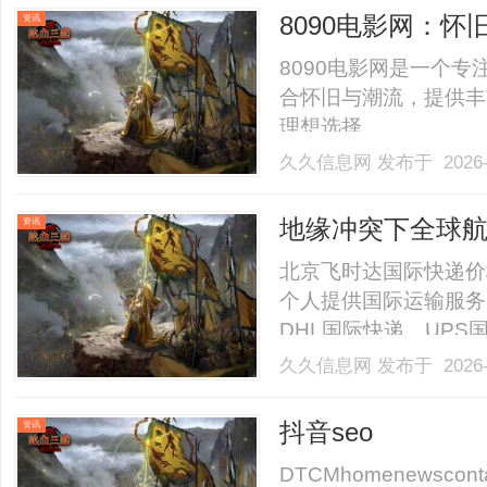
用户需求的内容，实现
8090电影网：
资讯
化.........
8090电影网是一个专
合怀旧与潮流，提供丰
理想选择。......
久久信息网
发布于 2026-
地缘冲突下全球
资讯
运线路体系-寄国
北京飞时达国际快递价
个人提供国际运输服务
DHL国际快递、UP
航空SAL、海运水陆
久久信息网
发布于 2026-
缩、政策制裁频发，国
频繁出现停航、绕航、涨价
抖音seo
资讯
DTCMhomenewscontactl