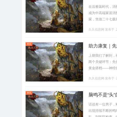
在后整装时代，消
成为中高端家居消
家，凭借二十七载
内原木定制领域稳
久久信息网
发布于 2
家居空间.........
资讯
助力康复｜先
上期我们了解到，
两个关键环节：先
黄金搭档——神经
么？神经损伤的病
久久信息网
发布于 2
神.........
资讯
脑鸣不是“头
话说有一位男子，
出现持续不断的鸣
乱。到医院检查，