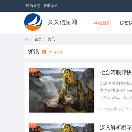
设为首页
收藏本站
久久信息网
网站首页
综艺
首页
资讯
资讯
RSS订阅
首
›
›
资讯
七台河联邦快
北京飞时达国际快
理国际快递公司Fe
包航空SAL、海运
双清欢迎来到七台河联
久久信息网
发布于 2
页
资讯
深入解析樱花