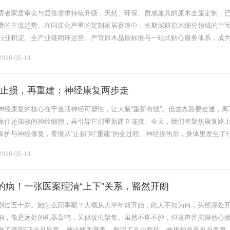
费者家居审美与居住需求持续升级，天然、环保、质感兼具的原木全屋定制，
费的主流趋势。在同质化严重的定制家居赛道中，长期深耕原木细分领域的兰
行业积淀、全产业链闭环运营、严苛原木品质标准与一站式贴心服务体系，成
健发展、值得信赖的标杆品牌，持续为中高端家庭打造自然雅致、舒适宜居的
026-05-14
止损，再重建：神经康复两步走
神经康复的核心在于激活神经可塑性，让大脑“重新布线”。但这条路要走通，离
保住还能救的神经细胞，再引导它们重新建立连接。今天，我们将聚焦康复路
保护与神经修复，看懂从“止损”到“重建”的全过程。神经损伤后，身体里发生了
因不同，机制各异。比如缺血性脑卒中（即脑梗死）导致脑组织缺血缺氧，引
026-05-14
”的病！一张医案理清“上下”关系，豁然开朗
刚过五十岁。她怎么回事呢？大概从大半年前开始，此人不知为何，头部深处
响，像是远处的机器轰鸣，又似蚊虫聚集。虽然不疼不肿，但这声音搅得他心
做了脑部CT未见异常，被诊断为脑鸣，服用了不少西药，效果却总是反反复复