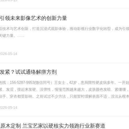
026-05-15
引领未来影像艺术的创新力量
沿技术与艺术创新，打造沉浸式观影体验，推动影视行业数字化转型，成为引
力量。......
026-05-14
发紧？试试通络解痹方剂
线：156-5287-9953(微信同号）王女士，42岁，患局限性硬皮病多年。一开
紧、发涩，摸起来发硬、没弹性，慢慢范围越来越大，皮肤颜色发暗、紧绷绷
抬手、穿衣都受影响。之前试过不少方法，只能暂时缓解表面不适，没法从根
复，整个人也变得焦虑心烦。后来采用通络解痹方剂调理，遵循中医通.........
026-05-14
耕原木定制 兰宝艺家以硬核实力领跑行业新赛道