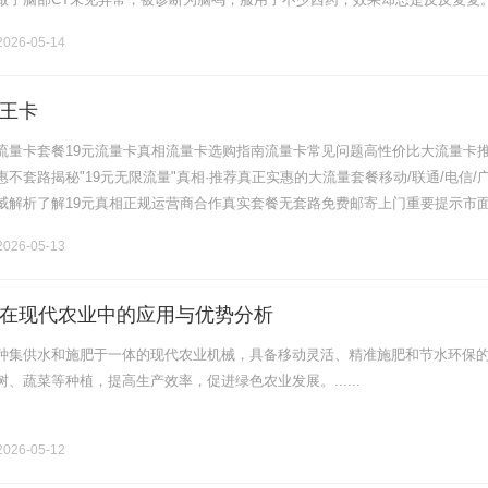
没有停过，尤其是熬夜加班或者压力大时，声音更是震得脑仁发木。就在就诊
026-05-14
王卡
流量卡套餐19元流量卡真相流量卡选购指南流量卡常见问题高性价比大流量卡
不套路揭秘"19元无限流量"真相·推荐真正实惠的大流量套餐移动/联通/电信/
威解析了解19元真相正规运营商合作真实套餐无套路免费邮寄上门重要提示市
量卡"均为营销噱头，实为话费补贴叠加效果，真实套餐价格≥29元。.........
026-05-13
在现代农业中的应用与优势分析
种集供水和施肥于一体的现代农业机械，具备移动灵活、精准施肥和节水环保
、蔬菜等种植，提高生产效率，促进绿色农业发展。......
026-05-12