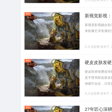
久久信息网
发布于 2
资讯
新视觉影视：
新视觉影视融合前
来影像艺术发展的关键
久久信息网
发布于 2
资讯
硬皮皮肤发硬
硬皮医师免费咨询热
是手臂局部皮肤发
伸都不自在，日常
开僵硬，一停药又反
久久信息网
发布于 2
资讯
27年匠心深