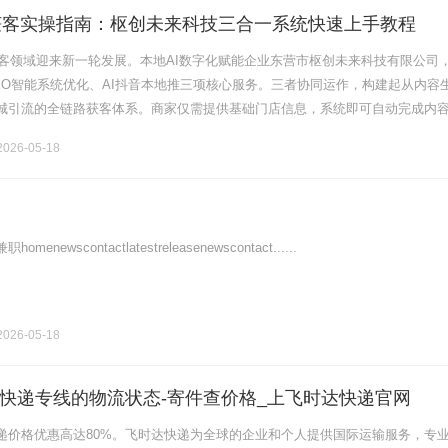
AI获客实操指南：枢创未来科技三合一系统快速上手教程
I获客领域迎来新一轮发展。本地AI数字化赋能企业东营市枢创未来科技有限公司
GEO智能系统优化、AI抖音本地推三项核心服务。三者协同运作，构建起从内容
城引流的全链路获客体系。商家仅需提供基础门店信息，系统即可自动完成内
效降低营销成本、提升获客效率。本指南将围绕这一东营AI获客方案，.........
026-05-18
newscontactlatestreleasenewscontact......
026-05-18
快递专线的物流状态-寄件查价格_上飞时达快递官网
递价格优惠高达80%。飞时达快递为全球的企业和个人提供国际运输服务，专