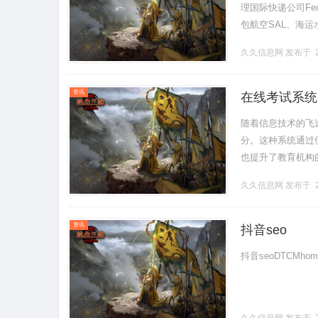
理国际快递公司Fe
包航空SAL、海
展，国际快递专线成为
久久信息网
发布于 2
资讯
在线考试系统
随着信息技术的飞
分。这种系统通过
也提升了教育机构
影响，帮助教育工
久久信息网
发布于 2
统是指利.........
资讯
抖音seo
抖音seoDTCMhomenew