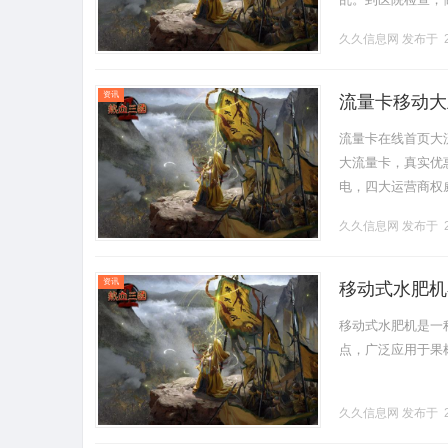
那以后，鸣响声就
久久信息网
发布于 2
个月，.........
资讯
流量卡移动大
流量卡在线首页大
大流量卡，真实优惠
电，四大运营商权
宣传的"19元无限流
久久信息网
发布于 2
资讯
移动式水肥机
移动式水肥机是一
点，广泛应用于果树
久久信息网
发布于 2