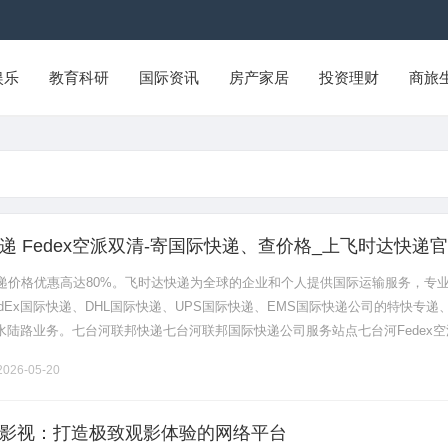
娱乐
教育科研
国际资讯
房产家居
投资理财
商旅
递 Fedex空派双清-寄国际快递、查价格_上飞时达快递
递价格优惠高达80%。飞时达快递为全球的企业和个人提供国际运输服务，专
dEx国际快递、DHL国际快递、UPS国际快递、EMS国际快递公司的特快专递
水陆路业务。七台河联邦快递七台河联邦国际快递公司服务站点七台河Fedex空
邦快递，您的shouxuan国际货运代理！我们是一家专注于.........
026-05-20
影视：打造极致观影体验的网络平台