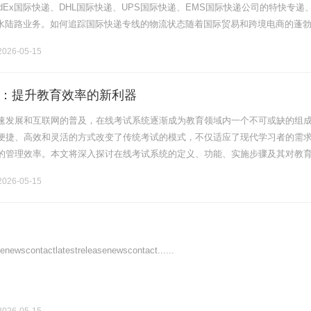
dEx国际快递、DHL国际快递、UPS国际快递、EMS国际快递公司的特快专递
运水陆路业务。如何追踪国际快递专线的物流状态随着国际贸易和跨境电商的蓬
众多个人及企业跨境运输的shouxuan方式。了解和追踪国际快.........
026-05-15
：提升教育效率的新利器
速发展和互联网的普及，在线考试系统逐渐成为教育领域内一个不可或缺的组
便捷、高效和灵活的方式改变了传统考试的模式，不仅适应了现代学习者的需
的管理效率。本文将深入探讨在线考试系统的定义、功能、实施步骤及其对教
作者和管理者更好地理解这一工具的重要性。一、在线考试系统的定义在线考
026-05-15
scontactlatestreleasenewscontact......