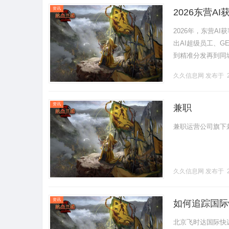
资讯
2026东营
2026年，东营A
出AI超级员工、
到精准分发再到同
成与多渠道发布，有
久久信息网
发布于 2
资讯
兼职
兼职运营公司旗下兼职home
久久信息网
发布于 2
资讯
如何追踪国际
北京飞时达国际快